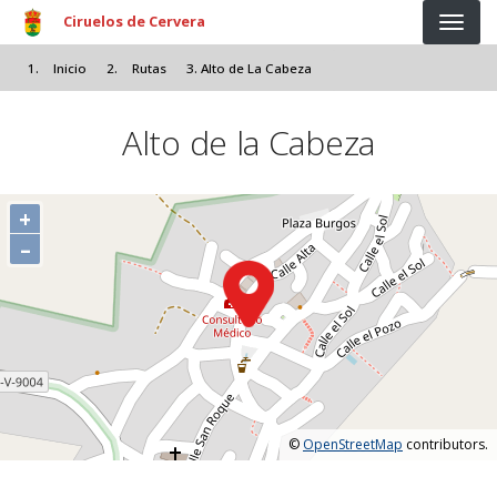
Pasar al contenido principal
Ciruelos de Cervera
Inicio
Rutas
Alto de La Cabeza
Alto de la Cabeza
+
–
©
OpenStreetMap
contributors.