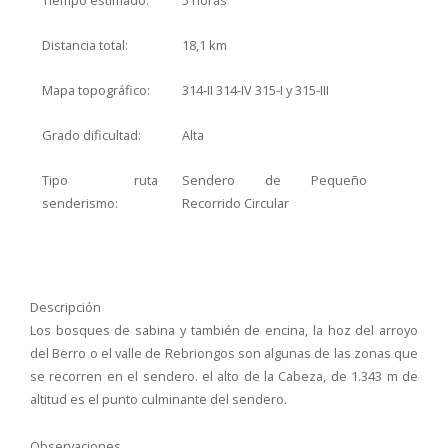
Distancia total:
18,1 km
Mapa topográfico:
314-II 314-IV 315-I y 315-III
Grado dificultad:
Alta
Tipo ruta
Sendero de Pequeño
senderismo:
Recorrido Circular
Descripción
Los bosques de sabina y también de encina, la hoz del arroyo
del Berro o el valle de Rebriongos son algunas de las zonas que
se recorren en el sendero. el alto de la Cabeza, de 1.343 m de
altitud es el punto culminante del sendero.
Observaciones