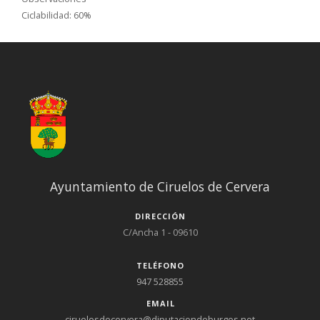
Ciclabilidad: 60%
Ayuntamiento de Ciruelos de Cervera
DIRECCIÓN
C/Ancha 1 - 09610
TELÉFONO
947 528855
EMAIL
ciruelosdecervera@diputaciondeburgos.net