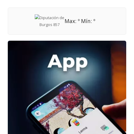
Max: º Mín: º