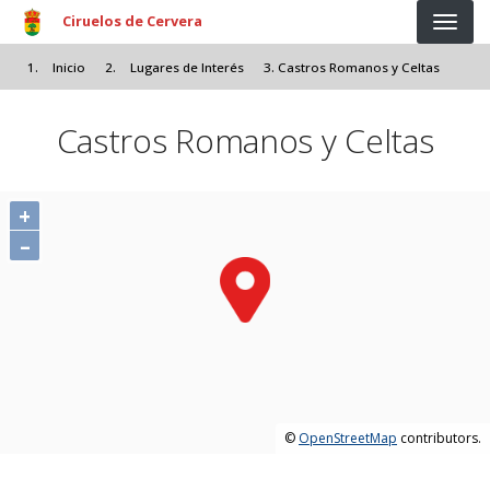
Pasar al contenido principal
Ciruelos de Cervera
Inicio
Lugares de Interés
Castros Romanos y Celtas
Castros Romanos y Celtas
+
–
©
OpenStreetMap
contributors.