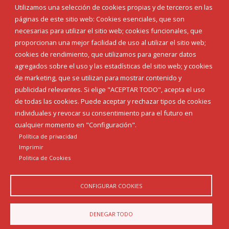
Eventos
Utilizamos una selección de cookies propias y de terceros en las
Corporación Municipal
páginas de este sitio web: Cookies esenciales, que son
Teléfonos de interés
necesarias para utilizar el sitio web; cookies funcionales, que
proporcionan una mejor facilidad de uso al utilizar el sitio web;
INICIAR SESIÓN
cookies de rendimiento, que utilizamos para generar datos
MAPA WEB
agregados sobre el uso y las estadísticas del sitio web; y cookies
de marketing, que se utilizan para mostrar contenido y
publicidad relevantes. Si elige "ACEPTAR TODO", acepta el uso
de todas las cookies. Puede aceptar y rechazar tipos de cookies
individuales y revocar su consentimiento para el futuro en
cualquier momento en "Configuración".
Política de privacidad
Imprimir
Politica de Cookies
CONFIGURAR COOKIES
Aviso Legal
Política de privacidad
Política de Cookies
DENEGAR TODO
Declaración de accesibilidad