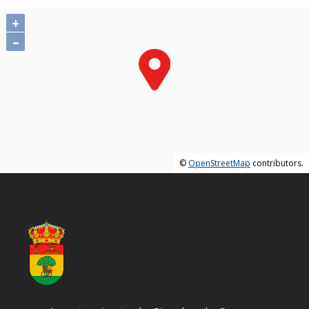
+
–
©
OpenStreetMap
contributors.